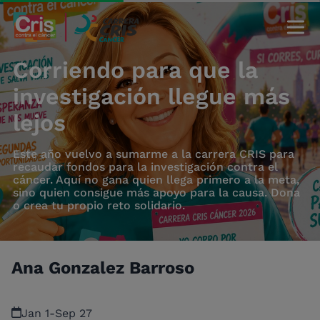
Corriendo para que la
investigación llegue más
lejos
Este año vuelvo a sumarme a la carrera CRIS para
recaudar fondos para la investigación contra el
cáncer. Aquí no gana quien llega primero a la meta,
sino quien consigue más apoyo para la causa. Dona
o crea tu propio reto solidario.
Ana Gonzalez Barroso
Jan 1
-
Sep 27